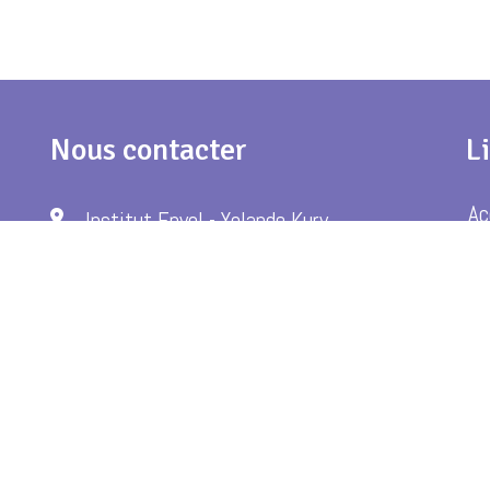
Nous contacter
L
Ac
Institut Envol - Yolande Kury
Chemin du Perrey 26
Pr
1670 Ursy
Sh
Suisse
+41 78 802 11 50
institut.envol@bluewin.ch