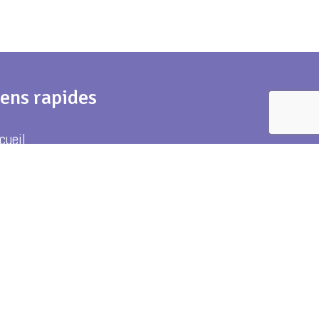
iens rapides
cueil
estations
op